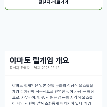
릴천지-바로가기
야마토 릴게임 개요
작성자: 관리자
날짜: 2026-03-13
야마토 릴게임은 일본 전통 문화의 상징적 요소들을
게임 디자인에 적극적으로 반영한 것이 가장 큰 특징
으로, 사무라이, 벚꽃, 전통 문양 등의 시각적 요소들
이 게임 전반에 걸쳐 조화롭게 배치되어 있다. 게임