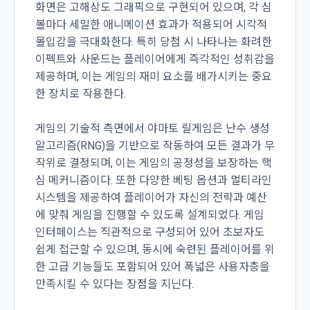
화면은 고해상도 그래픽으로 구현되어 있으며, 각 심
볼마다 세밀한 애니메이션 효과가 적용되어 시각적
몰입감을 극대화한다. 특히 당첨 시 나타나는 화려한
이펙트와 사운드는 플레이어에게 즉각적인 성취감을
제공하며, 이는 게임의 재미 요소를 배가시키는 중요
한 장치로 작용한다.
게임의 기술적 측면에서 야마토 릴게임은 난수 생성
알고리즘(RNG)을 기반으로 작동하여 모든 결과가 무
작위로 결정되며, 이는 게임의 공정성을 보장하는 핵
심 메커니즘이다. 또한 다양한 베팅 옵션과 멀티라인
시스템을 제공하여 플레이어가 자신의 전략과 예산
에 맞춰 게임을 진행할 수 있도록 설계되었다. 게임
인터페이스는 직관적으로 구성되어 있어 초보자도
쉽게 접근할 수 있으며, 동시에 숙련된 플레이어를 위
한 고급 기능들도 포함되어 있어 폭넓은 사용자층을
만족시킬 수 있다는 장점을 지닌다.