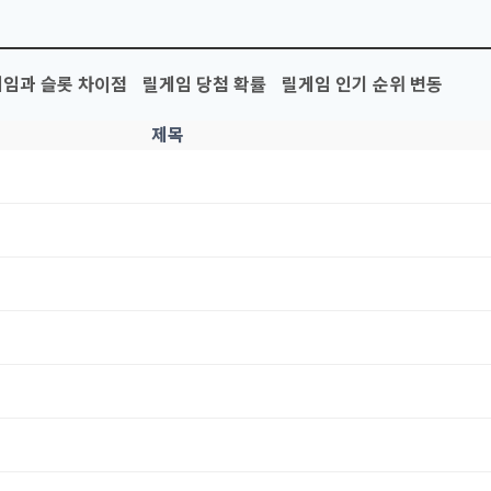
임과 슬롯 차이점
릴게임 당첨 확률
릴게임 인기 순위 변동
제목