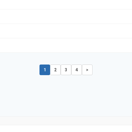
1
2
3
4
>