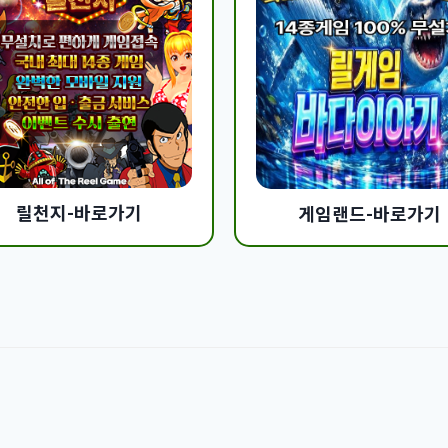
릴천지-바로가기
게임랜드-바로가기