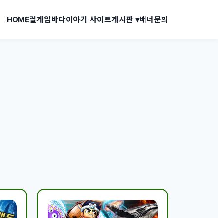
HOME
릴게임
바다이야기 사이트
게시판 ▾
배너문의