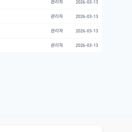
관리자
2026-03-13
관리자
2026-03-13
관리자
2026-03-13
관리자
2026-03-13